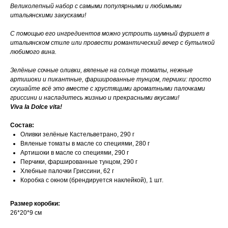
Великолепный набор с самыми популярными и любимыми
итальянскими закусками!
С помощью его ингредиентов можно устроить шумный фуршет в
итальянском стиле или провести романтический вечер с бутылкой
любимого вина.
Зелёные сочные оливки, вяленые на солнце томаты, нежные
артишоки и пикантные, фаршированные тунцом, перчики: просто
скушайте всё это вместе с хрустящими ароматными палочками
гриссини и насладитесь жизнью и прекрасными вкусами!
Viva la Dolce vita!
Состав:
Оливки зелёные Кастельветрано, 290 г
Вяленые томаты в масле со специями, 280 г
Артишоки в масле со специями, 290 г
Перчики, фаршированные тунцом, 290 г
Хлебные палочки Гриссини, 62 г
Коробка с окном (брендируется наклейкой), 1 шт.
Размер коробки:
26*20*9 см