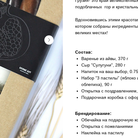
Грузия- это край великолепны
подоблачных гор и кристальны
Вдохновившись этими красотам
котором собраны ингредиенты
великих местах!
Состав:
Варенье из айвы, 370 г
Сыр "Сулугуни", 280 г
Напиток на ваш выбор, 0.75
Набор "3 пастилы" (яблоко 
облепиха), 90 г
Открытка с поздравлением, 
Подарочная коробка с офор
Брендирование:
Обечайка на подарочную к
Открытка с пожеланиями
Наклейка на пастилу