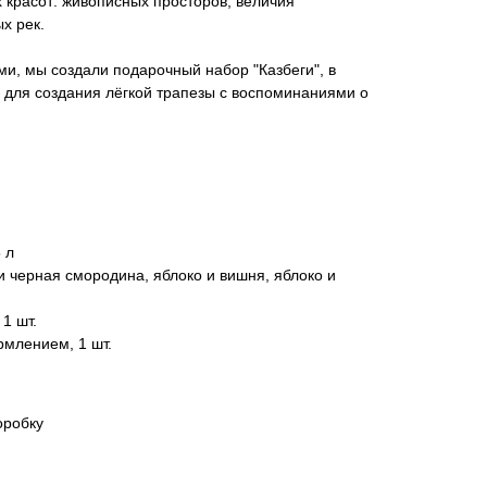
х красот: живописных просторов, величия
х рек.
и, мы создали подарочный набор "Казбеги", в
 для создания лёгкой трапезы с воспоминаниями о
 л
и черная смородина, яблоко и вишня, яблоко и
1 шт.
млением, 1 шт.
оробку