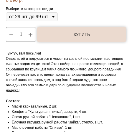
8 690
р.
Выберите категорию скидки:
КУПИТЬ
Тук-тук, вам посылка!
Открыть её и погрузиться в моменты светлой ностальгии- настоящее
счастье родом из детства! Этот набор- не просто коллекция вещей, а
собранная по крупицам магия самого любимого, доброго праздника!
Он перенесёт вас в то время, когда запах мандаринов и восковых
свечей заполнял весь дом, а под ёлкой ждали чуда, которое
объединяло всю семью и дарило ощущение волшебства и новых
надежд!
Состав:
Маски карнавальные, 2 шт.
Конфеты "Культурная птичка", ассорти, 4 шт.
Свеча ручной работы "Неваляшка", 1 шт.
Ёлочная игрушка ручной работы "Зайка", стекло, 1 шт.
Мыло ручной работы "Оливье", 1 шт.