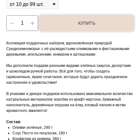
КУПИТЬ
Коллекция подарочных наборов, вдохновлённая природой
Средиземноморья: с её раскидистыми оливковыми и фисташковыми
деревьями, апельсинами, инжиром и артишоками.
Мы дополнили подарки разными видами хлебных закусок, десертами
и шоколадом ручной работы. Всё для того, чтобы создать
гармоничные, яркие сочетания, которые будут дарить праздничное
настроение и удовольствие!
В упаковке и декоре подарков использовано максимальное количество
натуральных материалов: коробки из крафт-картона, бумажный
наполнитель, деревянные игрушки на ёлку, еловый лапник и ветви
ароматного эвкалипта!
Состав:
Оливки зелёные, 290 г
Соус Песто по-генуэзски, 180 г
Конфитюр из инжира, 360 г