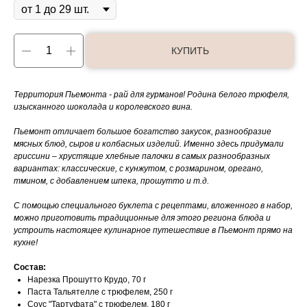
КУПИТЬ
Территория Пьемонта - рай для гурманов! Родина белого трюфеля,
изысканного шоколада и королевского вина.
Пьемонт отличает большое богатство закусок, разнообразие
мясных блюд, сыров и колбасных изделий. Именно здесь придумали
гриссини – хрустящие хлебные палочки в самых разнообразных
вариантах: классические, с кунжутом, с розмарином, орегано,
тмином, с добавлением шпека, прошутто и т.д.
С помощью специального буклета с рецептами, вложенного в набор,
можно приготовить традиционные для этого региона блюда и
устроить настоящее кулинарное путешествие в Пьемонт прямо на
кухне!
Состав:
Нарезка Прошутто Крудо, 70 г
Паста Тальятелле с трюфелем, 250 г
Соус "Тартуфата" с трюфелем, 180 г