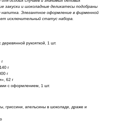
 для особых случаев и значимых деловых
е закуски и шоколадные деликатесы подобраны
я напитка. Элегантное оформление в фирменной
вает исключительный статус набора.
 деревянной рукояткой, 1 шт.
 г
140 г
00 г
», 62 г
ами с оформлением, 1 шт.
ы, гриссини, апельсины в шоколаде, драже и
о