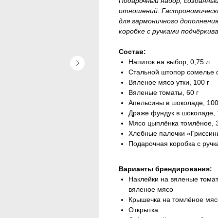
Подарочный набор, созданный
отношений. Гастрономически
для гармоничного дополнени
коробке с ручками подчёрки
Состав:
Напиток на выбор, 0,75 л
Стальной штопор сомелье с
Вяленое мясо утки, 100 г
Вяленые томаты, 60 г
Апельсины в шоколаде, 100
Драже фундук в шоколаде, 
Мясо цыплёнка томлёное, 3
Хлебные палочки «Гриссини
Подарочная коробка с ручк
Варианты брендирования:
Наклейки на вяленые томат
вяленое мясо
Крышечка на томлёное мяс
Открытка