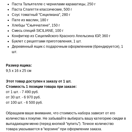
Паста Тальятелле с чернилами каракатицы, 250 г
Паста Спагетти классические, 500 г
Соус томатный "Сицилиана", 280 г
Пате из маслин, 180 г
Хлебцы "Скьяччатине", 150 г
Смесь специй SICILIANE, 100 г
Конфитюр из Сицилийского Красного Апельсина IGP, 360 г
Буклет с рецептами приготовления, 1 шт.
Деревянный ящик с подарочным оформлением (брендируется), 1
шт.
Размер ящика:
9,5 х 16 х 25 см
Этот товар доступен к заказу от 1 шт.
Стоимость 1 позиции товара при заказе:
от 1 шт. - 7 490 руб.
от 30 шт. - 6 970 руб.
от 100 шт. - 6 500 руб.
Обращаем ваше внимание, что стоимость набора зависит от его
количества к покупке. Не забывайте выбирать вашу категорию скидки в
выпадающем меню (перед кнопкой "купить"). Точное количество
товара указывается в "корзине" при оформлении заказа.