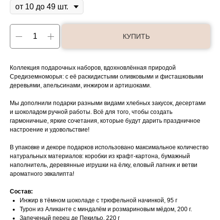
КУПИТЬ
Коллекция подарочных наборов, вдохновлённая природой
Средиземноморья: с её раскидистыми оливковыми и фисташковыми
деревьями, апельсинами, инжиром и артишоками.
Мы дополнили подарки разными видами хлебных закусок, десертами
и шоколадом ручной работы. Всё для того, чтобы создать
гармоничные, яркие сочетания, которые будут дарить праздничное
настроение и удовольствие!
В упаковке и декоре подарков использовано максимальное количество
натуральных материалов: коробки из крафт-картона, бумажный
наполнитель, деревянные игрушки на ёлку, еловый лапник и ветви
ароматного эвкалипта!
Состав:
Инжир в тёмном шоколаде с трюфельной начинкой, 95 г
Турон из Аликанте с миндалём и розмариновым мёдом, 200 г.
Запеченый перец де Пекильо, 220 г