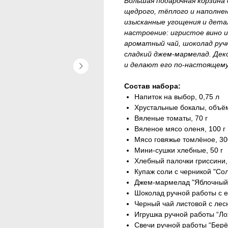
Большая подарочная корзина
щедрого, тёплого и наполне
изысканные угощения и дета
настроение: игристое вино 
ароматный чай, шоколад руч
сладкий джем-мармелад. Дек
и делают его по-настоящем
Состав набора:
Напиток на выбор, 0,75 л
Хрустальные бокалы, объём
Вяленые томаты, 70 г
Вяленое мясо оленя, 100 г
Мясо говяжье томлёное, 30
Мини-сушки хлебные, 50 г
Хлебный палочки гриссини,
Купаж соли с черникой "Сол
Джем-мармелад "Яблочный 
Шоколад ручной работы с е
Черный чай листовой с лес
Игрушка ручной работы “Ло
Свечи ручной работы “Берёз