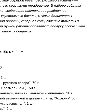
 с атмосферой богатого русского застолья —
нного красивыми традициями. В наборе собраны
ли, создающие настоящее праздничное
и хрустальные бокалы, мясные деликатесы,
ной работы, северная соль, вяленые томаты и
ор ручной работы добавляют подарку особый уют
у запоминающимся.
 150 мл, 2 шт
0 г
 1 шт
ь русского севера", 70 г
с розмарином", 150 г
жевикой, вишней, малиной и миндалём, 90 г
ной земляникой и цветами липы, "Хохлома" 50 г
жка расписная”, 1 шт
а”, 2 шт