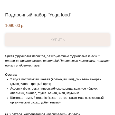
Подарочный набор "Yoga food"
1090,00
р.
КУПИТЬ
Яркая фруктовая пастила, разноцветные фруктовые чипсы и
плиточка органического шоколада! Прекрасные лакомства, несущие
пользу и удовольствие!
Состав:
2 вкуса пастилы: вишневая (яблоко, вишня), дыня-банан-орех
(дыня, банан, грецкий орех)
Ассорти фруктовых чипсов: яблоко-корица, красное яблоко,
апельсин, ананас, груша, банан, киви, клубника
Шоколад темный organic (какао тертое, какао-масло, кокосовый
органический сахар, урбеч кешью)
БЕЗ сахара, консервантов, красителей и добавок